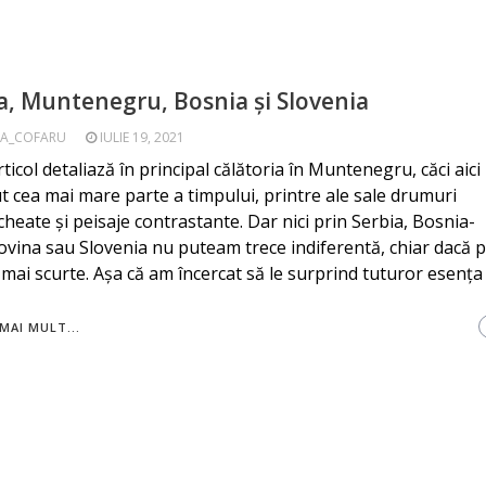
a, Muntenegru, Bosnia și Slovenia
A_COFARU
IULIE 19, 2021
rticol detaliază în principal călătoria în Muntenegru, căci aic
t cea mai mare parte a timpului, printre ale sale drumuri
cheate și peisaje contrastante. Dar nici prin Serbia, Bosnia-
vina sau Slovenia nu puteam trece indiferentă, chiar dacă 
 mai scurte. Așa că am încercat să le surprind tuturor esența 
MAI MULT...