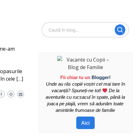
i ne-am
popasurile
Fii chiar tu un
Blogger!
în cele […]
Unde au râs copiii voștri cel mai tare în
vacanță? Spuneți-ne tot!
De la
aventurile cu rucsacul în spate, până la
joaca pe plajă, vrem să adunăm toate
amintirile frumoase de familie
Aici