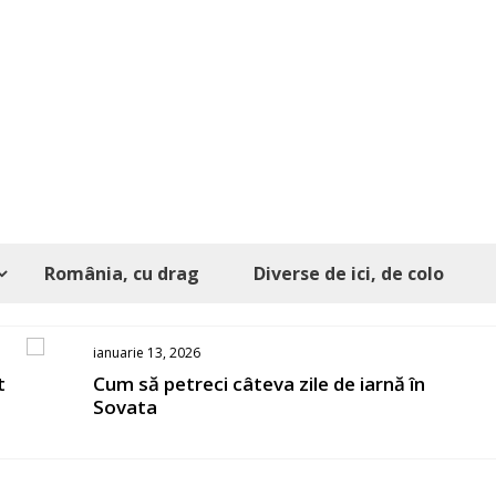
România, cu drag
Diverse de ici, de colo
octombrie 29, 2025
Oamenii care dau viață călătoriilor mele