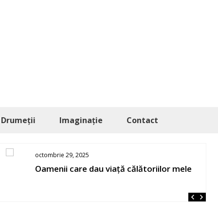
Drumeții
Imaginație
Contact
septembrie 19, 2025
Bulgaria la mare și la munte – Byala,
Sozopol, Burgas, Sveti Vlas, Buzludzha și
Etar