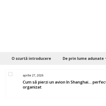
Skip
to
content
O scurtă introducere
De prin lume adunate
ianuarie 13, 2026
ect
Cum să petreci câteva zile de iarnă în
Sovata