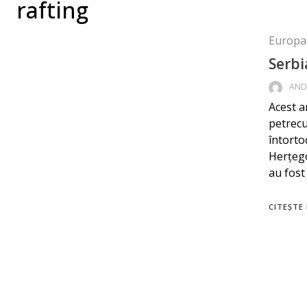
rafting
Europa
Serbi
AND
Acest a
petrecu
întorto
Herțego
au fost
CITEȘTE 