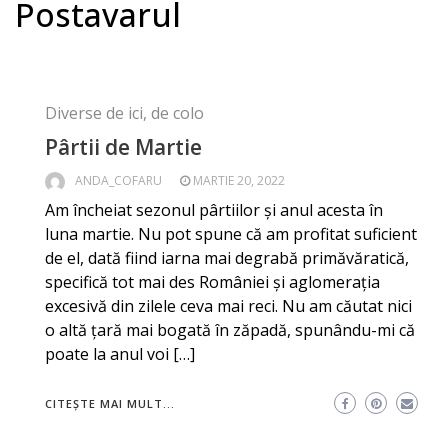
Postavarul
Diverse de ici, de colo
Pârtii de Martie
ANDA_COFARU
MARTIE 20, 2022
Am încheiat sezonul pârtiilor și anul acesta în
luna martie. Nu pot spune că am profitat suficient
de el, dată fiind iarna mai degrabă primăvăratică,
specifică tot mai des României și aglomerația
excesivă din zilele ceva mai reci. Nu am căutat nici
o altă țară mai bogată în zăpadă, spunându-mi că
poate la anul voi […]
CITEȘTE MAI MULT...