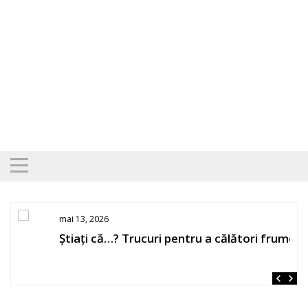
Skip
to
content
mai 13, 2026
Știați că…? Trucuri pentru a călători frumos