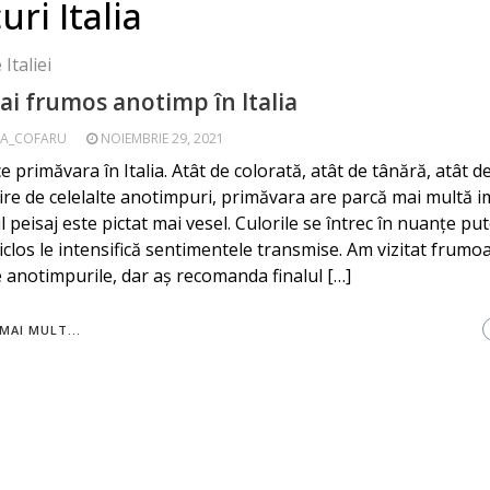
uri Italia
 Italiei
ai frumos anotimp în Italia
A_COFARU
NOIEMBRIE 29, 2021
e primăvara în Italia. Atât de colorată, atât de tânără, atât de
re de celelalte anotimpuri, primăvara are parcă mai multă i
 peisaj este pictat mai vesel. Culorile se întrec în nuanțe put
ticlos le intensifică sentimentele transmise. Am vizitat frumoa
e anotimpurile, dar aș recomanda finalul […]
MAI MULT...