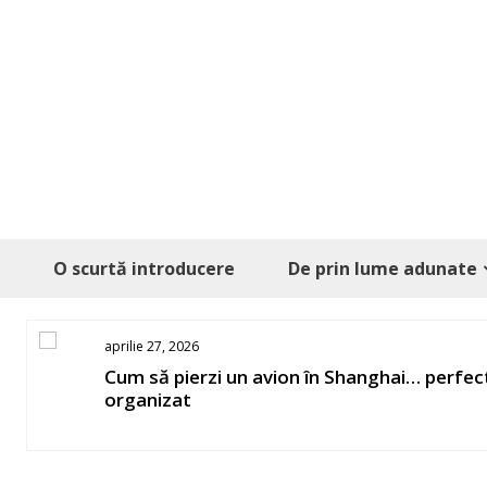
Skip
to
content
O scurtă introducere
De prin lume adunate
aprilie 27, 2026
os
Cum să pierzi un avion în Shanghai… perfec
organizat