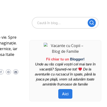
 vie. Spre
maginație.
ernice, iar
sa Italie
Fii chiar tu un
Blogger!
Unde au râs copiii voștri cel mai tare în
vacanță? Spuneți-ne tot!
De la
aventurile cu rucsacul în spate, până la
joaca pe plajă, vrem să adunăm toate
amintirile frumoase de familie
Aici