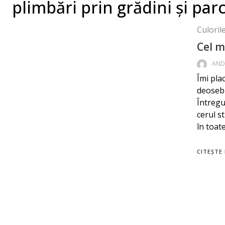
plimbări prin grădini și parc
Culorile
Cel m
AND
Îmi plac
deosebi
Întregul
cerul s
în toat
CITEȘTE 