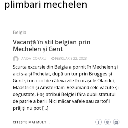
plimbari mechelen
Belgia
Vacanță în stil belgian prin
Mechelen și Gent
ANDA_COFARU
FEBRUARIE 22, 2023
Scurta excursie din Belgia a pornit în Mechelen și
aici s-a și încheiat, după un tur prin Brugges și
Gent și un ocol de câteva zile în orașele Olandei,
Maastrich și Amsterdam. Rezumând cele văzute și
degustate, i-aș atribui Belgiei fără dubii statutul
de patrie a berii. Nici măcar vafele sau cartofii
prăjiți nu pot […]
CITEȘTE MAI MULT...