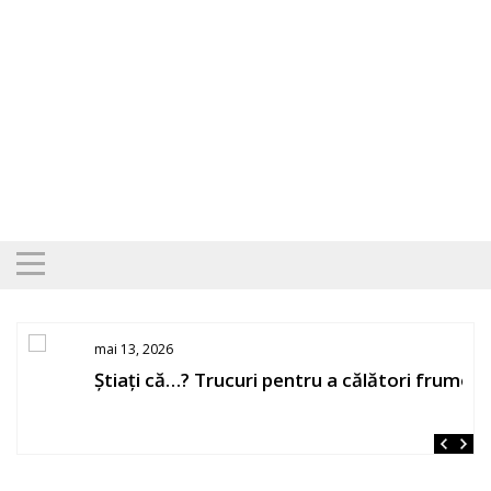
Skip
to
content
mai 13, 2026
Știați că…? Trucuri pentru a călători frumos