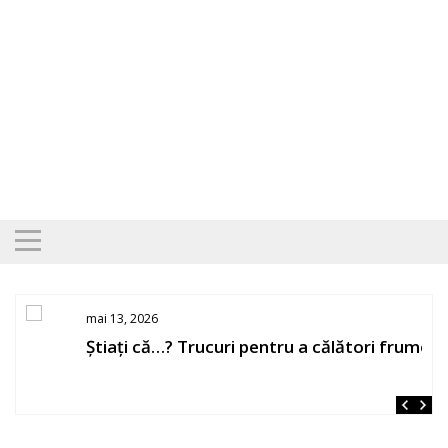
Skip
to
content
mai 13, 2026
Știați că…? Trucuri pentru a călători frumos