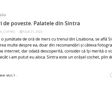
lia
i de poveste. Palatele din Sintra
A_COFARU
IULIE 21, 2023
 o jumătate de oră de mers cu trenul din Lisabona, se află S
rea multe despre ea, doar din recomandări și câteva fotografi
pe internet, dar odată descoperită, consider că își merită o vi
ecât i-am putut eu aloca. Sintra este un orășel cochet, plin de
MAI MULT...