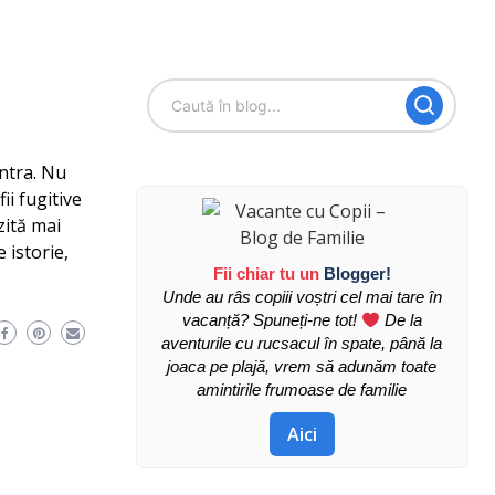
intra. Nu
i fugitive
zită mai
 istorie,
Fii chiar tu un
Blogger!
Unde au râs copiii voștri cel mai tare în
vacanță? Spuneți-ne tot!
De la
aventurile cu rucsacul în spate, până la
joaca pe plajă, vrem să adunăm toate
amintirile frumoase de familie
Aici