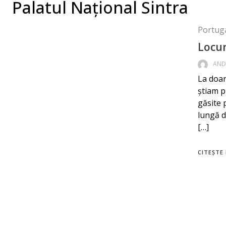
Palatul Național Sintra
Portuga
Locur
AND
La doar
știam p
găsite 
lungă d
[…]
CITEȘTE 