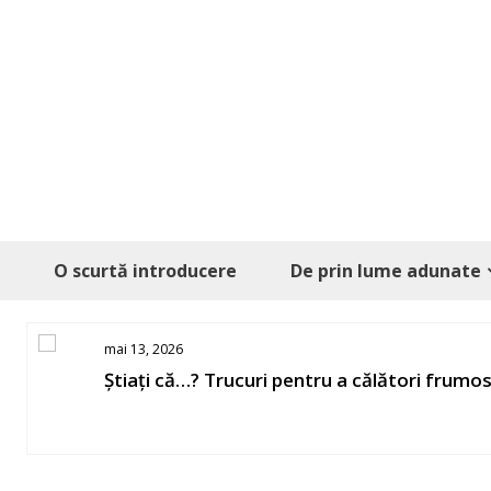
Skip
to
content
O scurtă introducere
De prin lume adunate
mai 13, 2026
Știați că…? Trucuri pentru a călători frumo