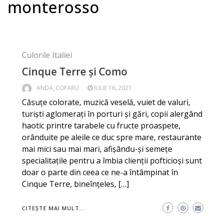
monterosso
Culorile Italiei
Cinque Terre și Como
ANDA_COFARU
IULIE 16, 2021
Căsuțe colorate, muzică veselă, vuiet de valuri,
turiști aglomerați în porturi și gări, copii alergând
haotic printre tarabele cu fructe proaspete,
orânduite pe aleile ce duc spre mare, restaurante
mai mici sau mai mari, afișându-și semețe
specialitațile pentru a îmbia clienții pofticioși sunt
doar o parte din ceea ce ne-a întâmpinat în
Cinque Terre, bineînțeles, […]
CITEȘTE MAI MULT...