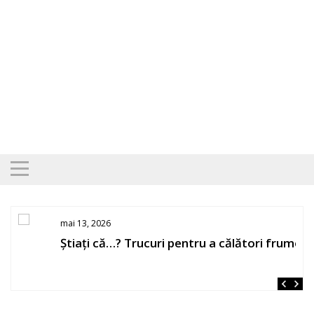
Skip
to
content
mai 13, 2026
Știați că…? Trucuri pentru a călători frumos