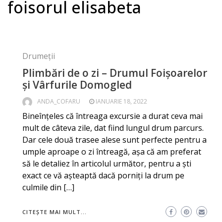
foisorul elisabeta
Drumeții
Plimbări de o zi – Drumul Foișoarelor
și Vârfurile Domogled
ANDA_COFARU
IANUARIE 18, 2022
Bineînțeles că întreaga excursie a durat ceva mai
mult de câteva zile, dat fiind lungul drum parcurs.
Dar cele două trasee alese sunt perfecte pentru a
umple aproape o zi întreagă, aşa că am preferat
să le detaliez în articolul următor, pentru a ști
exact ce vă așteaptă dacă porniți la drum pe
culmile din […]
CITEȘTE MAI MULT...