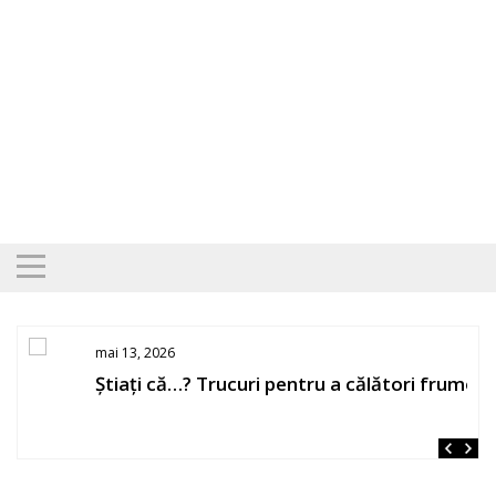
Skip
to
content
mai 13, 2026
Știați că…? Trucuri pentru a călători frumos