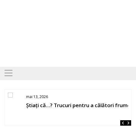
Skip
to
content
mai 13, 2026
Știați că…? Trucuri pentru a călători frumos