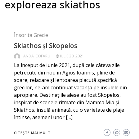
exploreaza skiathos
Însorita Grecie
Skiathos și Skopelos
ANDA_COFARU
IULIE 20, 2021
La început de iunie 2021, după cele câteva zile
petrecute din nou în Agios Ioannis, pline de
soare, relaxare și lentoarea placută specifică
grecilor, ne-am continuat vacanța pe insulele din
apropiere. Destinațiile alese au fost Skopelos,
inspirat de scenele ritmate din Mamma Mia și
Skiathos, insulă animată, cu o varietate de plaje
întinse, asemeni unor […]
CITEȘTE MAI MULT...