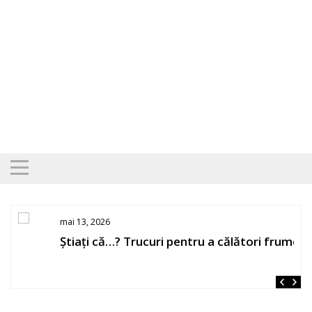
Skip
to
content
mai 13, 2026
Știați că…? Trucuri pentru a călători frumos