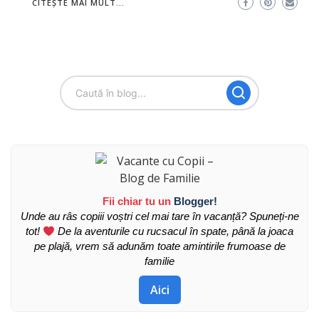
CITEȘTE MAI MULT...
Fii chiar tu un
Blogger!
Unde au râs copiii voștri cel mai tare în vacanță? Spuneți-ne
tot!
De la aventurile cu rucsacul în spate, până la joaca
pe plajă, vrem să adunăm toate amintirile frumoase de
familie
Aici