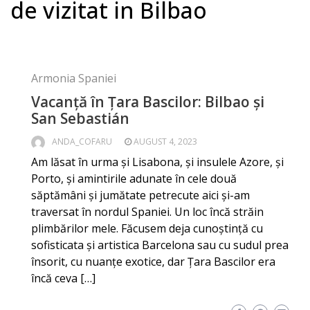
de vizitat in Bilbao
Armonia Spaniei
Vacanță în Ţara Bascilor: Bilbao și
San Sebastián
ANDA_COFARU
AUGUST 4, 2023
Am lăsat în urma și Lisabona, și insulele Azore, și
Porto, și amintirile adunate în cele două
săptămâni și jumătate petrecute aici și-am
traversat în nordul Spaniei. Un loc încă străin
plimbărilor mele. Făcusem deja cunoștință cu
sofisticata și artistica Barcelona sau cu sudul prea
însorit, cu nuanțe exotice, dar Țara Bascilor era
încă ceva […]