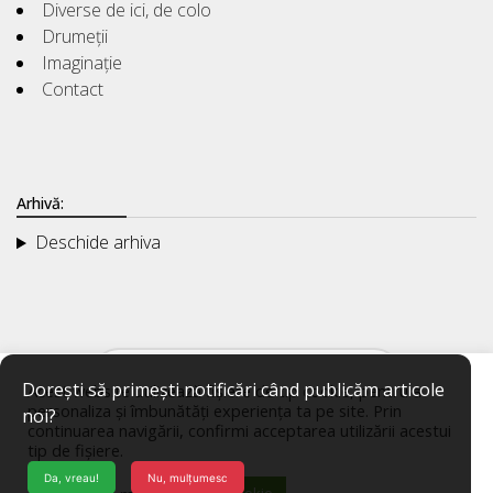
Diverse de ici, de colo
Drumeții
Imaginație
Contact
Arhivă:
Deschide arhiva
Dorești să primești notificări când publicăm articole
Acest website utilizează fișiere de tip cookie, pentru a
personaliza și îmbunătăți experiența ta pe site. Prin
noi?
continuarea navigării, confirmi acceptarea utilizării acestui
tip de fișiere.
Da, vreau!
Nu, mulțumesc