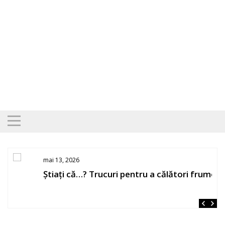
Skip
to
content
mai 13, 2026
Știați că…? Trucuri pentru a călători frumos