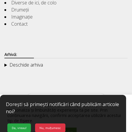
Diverse de ici, de colo
Drumeții
Imaginație
Contact
Arhivă:
Deschide arhiva
Dorești să primești notificări când publicăm articole
Acest website utilizează fișiere de tip cookie, pentru a
personaliza și îmbunătăți experiența ta pe site. Prin
noi?
continuarea navigării, confirmi acceptarea utilizării acestui
tip de fișiere.
Da, vreau!
Nu, mulțumesc