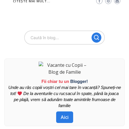
CITEȘTE MAI MULT...
Fii chiar tu un
Blogger!
Unde au râs copiii voștri cel mai tare în vacanță? Spuneți-ne
tot!
De la aventurile cu rucsacul în spate, până la joaca
pe plajă, vrem să adunăm toate amintirile frumoase de
familie
Aici