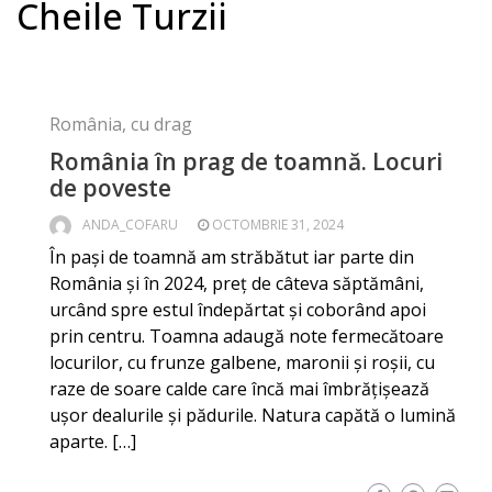
Cheile Turzii
România, cu drag
România în prag de toamnă. Locuri
de poveste
ANDA_COFARU
OCTOMBRIE 31, 2024
În pași de toamnă am străbătut iar parte din
România și în 2024, preț de câteva săptămâni,
urcând spre estul îndepărtat și coborând apoi
prin centru. Toamna adaugă note fermecătoare
locurilor, cu frunze galbene, maronii și roșii, cu
raze de soare calde care încă mai îmbrățișează
ușor dealurile și pădurile. Natura capătă o lumină
aparte. […]