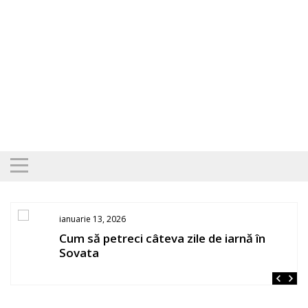
Skip
to
content
ianuarie 13, 2026
Cum să petreci câteva zile de iarnă în
Sovata