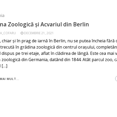
ia
na Zoologică și Acvariul din Berlin
A_COFARU
DECEMBRIE 21, 2021
ă, chiar și în prag de iarnă în Berlin, nu se putea încheia fără
etrecută în grădina zoologică din centrul orașului, completâ
 dispus pe trei etaje, aflat în clădirea de lângă. Este cea mai
 zoologică din Germania, datând din 1844. Atât parcul zoo, câ
 […]
MAI MULT...