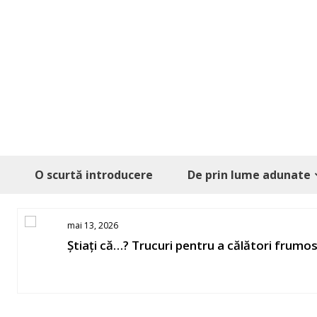
Skip
to
content
O scurtă introducere
De prin lume adunate
mai 13, 2026
Știați că…? Trucuri pentru a călători frumo