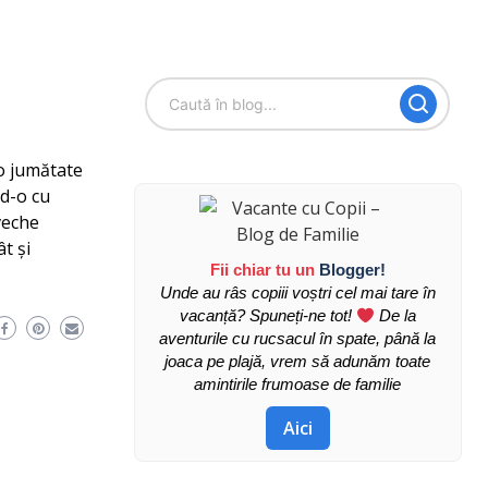
 o jumătate
nd-o cu
 veche
t și
Fii chiar tu un
Blogger!
Unde au râs copiii voștri cel mai tare în
vacanță? Spuneți-ne tot!
De la
aventurile cu rucsacul în spate, până la
joaca pe plajă, vrem să adunăm toate
amintirile frumoase de familie
Aici