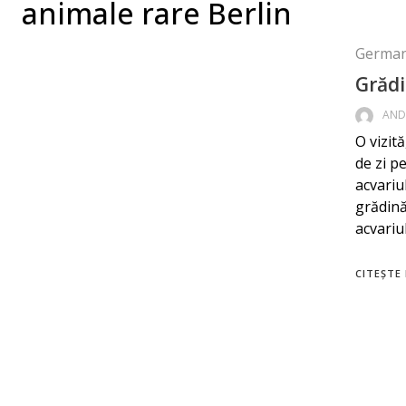
animale rare Berlin
German
Grădi
AND
O vizit
de zi p
acvariul
grădină
acvariul
CITEȘTE 