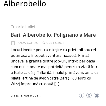
Alberobello
Culorile Italiei
Bari, Alberobello, Polignano a Mare
ANDA_COFARU
IULIE 16, 2021
Locuri inedite pentru o ieșire cu prietenii sau cel
puțin așa a început aventura noastră. Prinsă
undeva la granița dintre job-uri, într-o perioadă
cum nu se poate mai potrivită pentru o vizită într-
o Italie caldă și înflorită, finalul primăverii, am ales
bilete ieftine de avion către Bari (~ 60 euro cu
Wizz) împreună cu două […]
CITEȘTE MAI MULT...