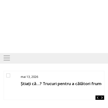
Skip
to
content
mai 13, 2026
Știați că…? Trucuri pentru a călători frumos