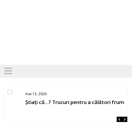
Skip
to
content
mai 13, 2026
Știați că…? Trucuri pentru a călători frumos