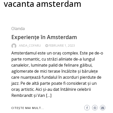
vacanta amsterdam
Olanda
Experiențe în Amsterdam
ANDA_COFARU
FEBRUARIE 1, 2023
Amsterdamul este un oraș complex. Este pe de-o
parte romantic, cu străzi aliniate de-a lungul
canalelor, luminate palid de felinare gălbui,
aglomerate de mici terase încălzite și bărulețe
care nuanțează fundalul în acorduri pierdute de
jazz. Pe de altă parte poate fi considerat și un
oraș artistic. Aici şi-au dat întâlnire celebrii
Rembrandt şi Van […]
CITEȘTE MAI MULT...