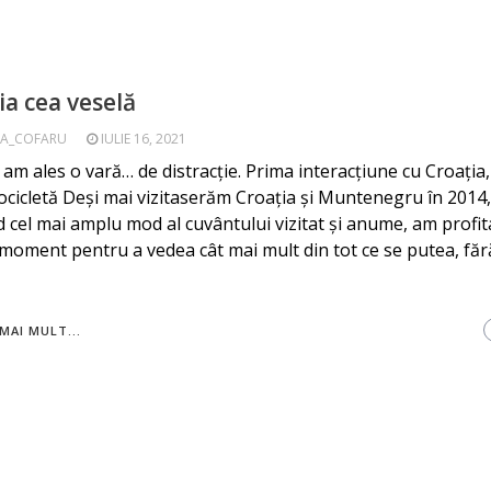
ia cea veselă
A_COFARU
IULIE 16, 2021
 am ales o vară… de distracție. Prima interacțiune cu Croația,
cicletă Deși mai vizitaserăm Croația și Muntenegru în 2014,
d cel mai amplu mod al cuvântului vizitat și anume, am profit
 moment pentru a vedea cât mai mult din tot ce se putea, făr
MAI MULT...