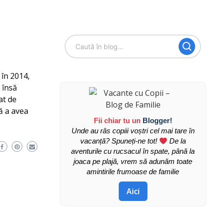
 în 2014,
 însă
at de
ă a avea
Fii chiar tu un
Blogger!
Unde au râs copiii voștri cel mai tare în
vacanță? Spuneți-ne tot!
De la
aventurile cu rucsacul în spate, până la
joaca pe plajă, vrem să adunăm toate
amintirile frumoase de familie
Aici