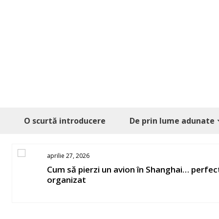
Skip
to
content
O scurtă introducere
De prin lume adunate
aprilie 27, 2026
os
Cum să pierzi un avion în Shanghai… perfec
organizat