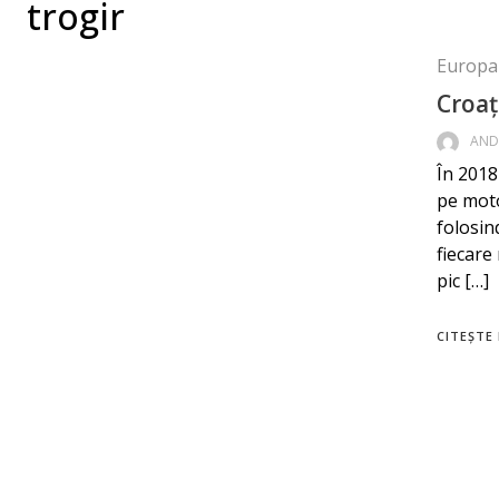
trogir
Europa
Croaț
AND
În 2018
pe moto
folosin
fiecare
pic […]
CITEȘTE 