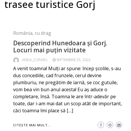
trasee turistice Gorj
România, cu drag
Descoperind Hunedoara și Gorj.
Locuri mai puțin vizitate
ANDA_COFARU
SEPTEMBRIE 25, 2022
A venit toamna! Mulți ar spune: încep școlile, s-au
dus concediile, cad frunzele, cerul devine
plumburiu, ne pregătim de iarnă, se coc gutuile,
vom bea vin bun anul acesta! Eu aș aduce o
completare, însă. Toamna le are într-adevăr pe
toate, dar i-am mai dat un scop atât de important,
căci toamna îmi place să […]
CITEȘTE MAI MULT...