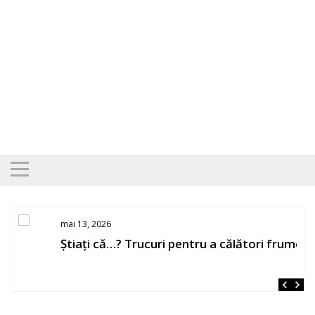
Skip
to
content
mai 13, 2026
Știați că…? Trucuri pentru a călători frumos