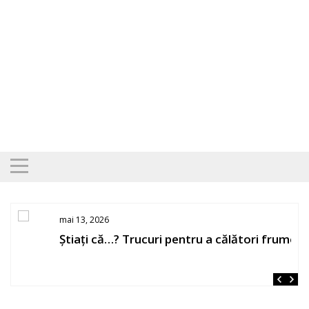
Skip
to
content
mai 13, 2026
Știați că…? Trucuri pentru a călători frumos