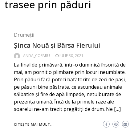
trasee prin păduri
Drumeții
Șinca Nouă și Bârsa Fierului
ANDA_COFARU
IULIE 30, 2021
La final de primăvară, într-o duminică însorită de
mai, am pornit o plimbare prin locuri neumblate.
Prin păduri fără poteci bătătorite de zeci de pași,
pe pășuni bine păstrate, ce ascundeau animale
sălbatice și fire de apă limpede, netulburate de
prezența umană. Încă de la primele raze ale
soarelui ne-am trezit pregătiți de drum. Ne […]
CITEȘTE MAI MULT...