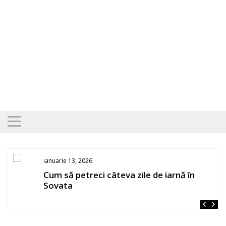
Skip
to
content
ianuarie 13, 2026
Cum să petreci câteva zile de iarnă în
Sovata