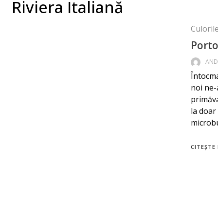
Riviera Italiană
Culorile
Porto
AND
Întocma
noi ne-
primăvar
la doar
microbu
CITEȘTE 