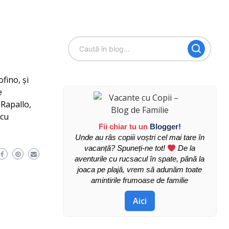
fino, și
e
 Rapallo,
 cu
Fii chiar tu un
Blogger!
Unde au râs copiii voștri cel mai tare în
vacanță? Spuneți-ne tot!
De la
aventurile cu rucsacul în spate, până la
joaca pe plajă, vrem să adunăm toate
amintirile frumoase de familie
Aici