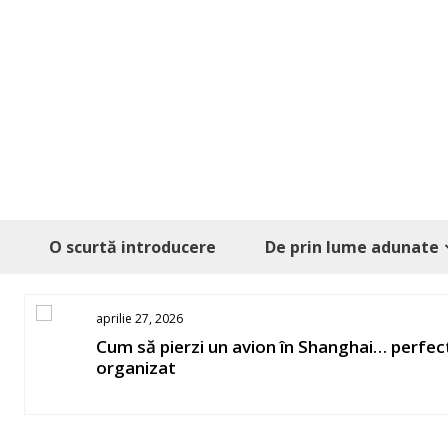
Skip
to
content
O scurtă introducere
De prin lume adunate
aprilie 27, 2026
os
Cum să pierzi un avion în Shanghai… perfec
organizat