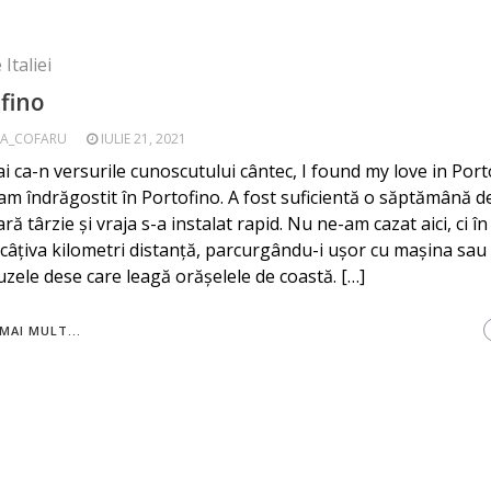
 Italiei
fino
A_COFARU
IULIE 21, 2021
i ca-n versurile cunoscutului cântec, I found my love in Porto
am îndrăgostit în Portofino. A fost suficientă o săptămână d
ă târzie și vraja s-a instalat rapid. Nu ne-am cazat aici, ci în
 câțiva kilometri distanță, parcurgându-i ușor cu mașina sau
zele dese care leagă orășelele de coastă. […]
MAI MULT...