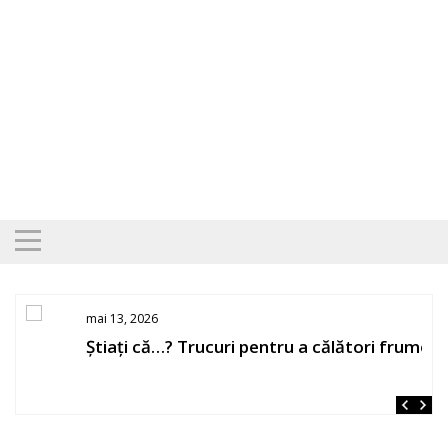
Skip
to
content
mai 13, 2026
Știați că…? Trucuri pentru a călători frumos