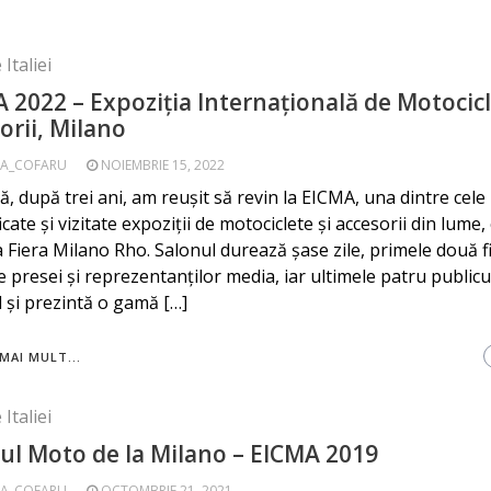
 Italiei
 2022 – Expoziția Internațională de Motocicl
orii, Milano
A_COFARU
NOIEMBRIE 15, 2022
 că, după trei ani, am reușit să revin la EICMA, una dintre cele
icate și vizitate expoziții de motociclete și accesorii din lume,
a Fiera Milano Rho. Salonul durează șase zile, primele două f
e presei și reprezentanților media, iar ultimele patru publicu
 și prezintă o gamă […]
MAI MULT...
 Italiei
ul Moto de la Milano – EICMA 2019
A_COFARU
OCTOMBRIE 21, 2021