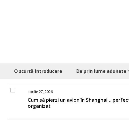
Skip
to
content
O scurtă introducere
De prin lume adunate
aprilie 27, 2026
os
Cum să pierzi un avion în Shanghai… perfec
organizat