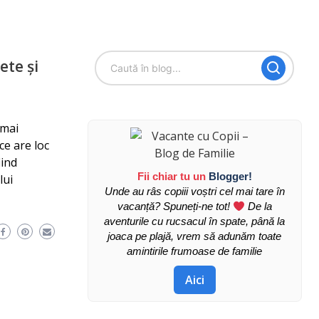
ete și
 mai
 ce are loc
iind
Fii chiar tu un
Blogger!
lui
Unde au râs copiii voștri cel mai tare în
vacanță? Spuneți-ne tot!
De la
aventurile cu rucsacul în spate, până la
joaca pe plajă, vrem să adunăm toate
amintirile frumoase de familie
Aici