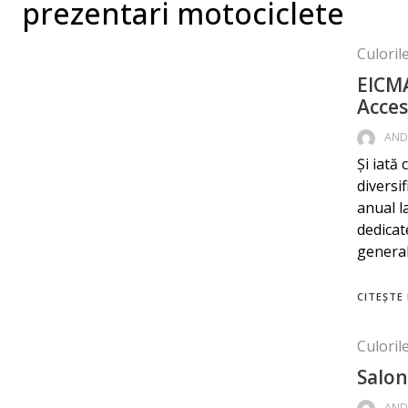
prezentari motociclete
Culorile
EICMA
Acces
AND
Și iată
diversif
anual l
dedicat
general
CITEȘTE 
Culorile
Salon
AND