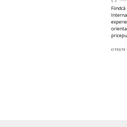
Fiindcă
Interna
experie
orientat
pricepuț
CITEȘTE 