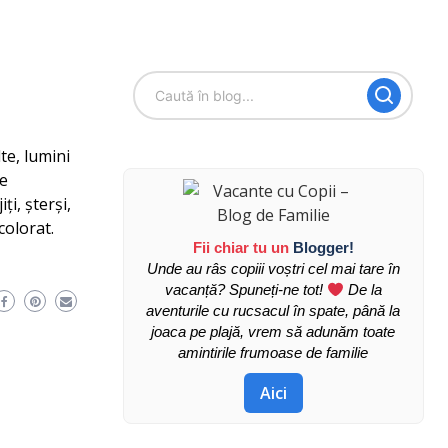
te, lumini
te
ți, șterși,
colorat.
Fii chiar tu un
Blogger!
Unde au râs copiii voștri cel mai tare în
vacanță? Spuneți-ne tot!
De la
aventurile cu rucsacul în spate, până la
joaca pe plajă, vrem să adunăm toate
amintirile frumoase de familie
Aici