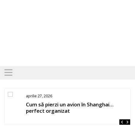
Skip
to
content
aprilie 27, 2026
os
Cum să pierzi un avion în Shanghai…
perfect organizat