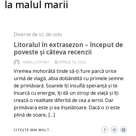
la malul marii
Diverse de ici, de colo
Litoralul în extrasezon – început de
poveste și câteva recenzii
ANDA_COFARU
APRILIE 18, 2022
Vremea mohorâtă tinde să-ți fure parcă orice
urmă de vlagă, abia dobândită cu primele semne
de primăvară. Soarele îți insuflă speranță și te
încarcă cu energie, îți dă un strop de viață și îți
crează o realitate diferită de cea a iernii. Dar
primăvara este și ea înșelătoare. Dacă o zi este
plină de soare, […]
CITEȘTE MAI MULT...