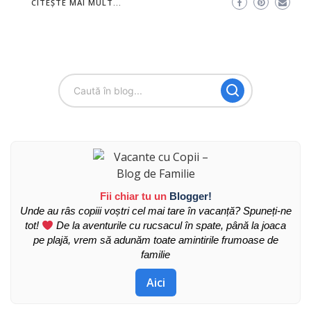
CITEȘTE MAI MULT...
Fii chiar tu un
Blogger!
Unde au râs copiii voștri cel mai tare în vacanță? Spuneți-ne
tot!
De la aventurile cu rucsacul în spate, până la joaca
pe plajă, vrem să adunăm toate amintirile frumoase de
familie
Aici