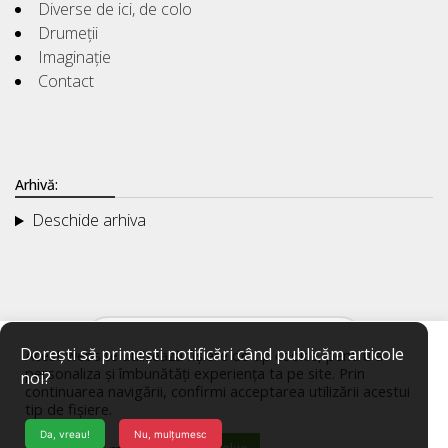
Diverse de ici, de colo
Drumeții
Imaginație
Contact
Arhivă:
Deschide arhiva
Dorești să primești notificări când publicăm articole
Acest website utilizează fișiere de tip cookie, pentru a
personaliza și îmbunătăți experiența ta pe site. Prin
noi?
continuarea navigării, confirmi acceptarea utilizării acestui
tip de fișiere.
Da, vreau!
Nu, mulțumesc