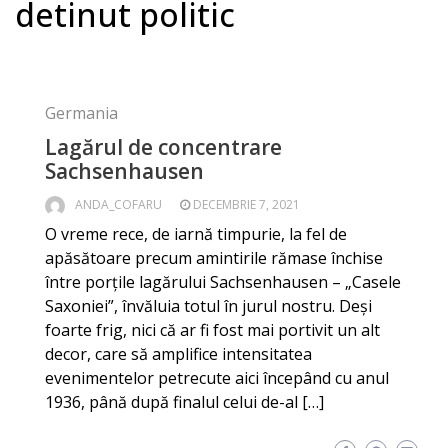
detinut politic
Germania
Lagărul de concentrare
Sachsenhausen
ANDA_COFARU
DECEMBRIE 7, 2021
O vreme rece, de iarnă timpurie, la fel de
apăsătoare precum amintirile rămase închise
între porțile lagărului Sachsenhausen – „Casele
Saxoniei”, învăluia totul în jurul nostru. Deși
foarte frig, nici că ar fi fost mai portivit un alt
decor, care să amplifice intensitatea
evenimentelor petrecute aici începând cu anul
1936, până după finalul celui de-al […]