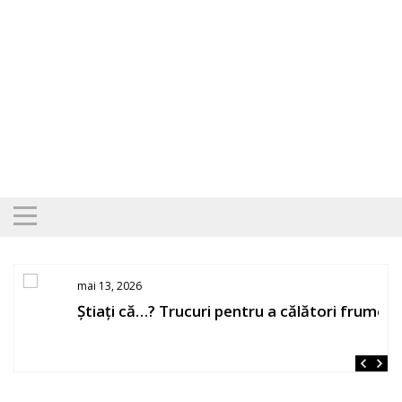
Skip
to
content
mai 13, 2026
Știați că…? Trucuri pentru a călători frumos