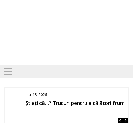
Skip
to
content
mai 13, 2026
Știați că…? Trucuri pentru a călători frumos