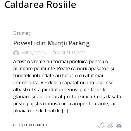
Caldarea Rosiile
Drumeții
Povești din Munții Parâng
ANDA_COFARU
AUGUST 16, 2022
A fost o vreme nu tocmai prielnică pentru o
plimbare pe munte. Poate că norii apăsători și
tunetele înfundate au făcut-o cu atât mai
interesantă. Verdele a căpătat nuanțe aprinse,
albastrul s-a pierdut în cenușiu, iar lacurile
glaciare și-au conturat profunzimea. Ceața lăsată
peste pajiștea întinsă ne-a acoperit cărările, iar
ploaia rece de final de […]
CITEȘTE MAI MULT...