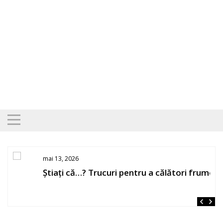
Skip
to
content
mai 13, 2026
Știați că…? Trucuri pentru a călători frumos