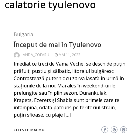
calatorie tyulenovo
Bulgaria
Început de mai în Tyulenovo
ANDA_COFARU
MAI 11, 2023
Imediat ce treci de Vama Veche, se deschide puțin
prăfuit, pustiu și sălbatic, litoralul bulgăresc.
Contrastează puternic cu zarva lăsată în urmă în
stațiunile de la noi. Mai ales în weekend-urile
prelungite sau în plin sezon. Durankulak,
Krapets, Ezerets și Shabla sunt primele care te
întâmpină, odată pătruns pe teritoriul străin,
puțin sfioase, cu plaje […]
CITEȘTE MAI MULT...