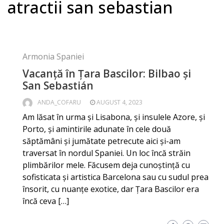
atractii san sebastian
Armonia Spaniei
Vacanță în Ţara Bascilor: Bilbao și
San Sebastián
ANDA_COFARU
AUGUST 4, 2023
Am lăsat în urma și Lisabona, și insulele Azore, și
Porto, și amintirile adunate în cele două
săptămâni și jumătate petrecute aici și-am
traversat în nordul Spaniei. Un loc încă străin
plimbărilor mele. Făcusem deja cunoștință cu
sofisticata și artistica Barcelona sau cu sudul prea
însorit, cu nuanțe exotice, dar Țara Bascilor era
încă ceva […]