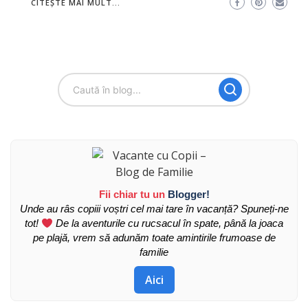
CITEȘTE MAI MULT...
Fii chiar tu un
Blogger!
Unde au râs copiii voștri cel mai tare în vacanță? Spuneți-ne
tot!
De la aventurile cu rucsacul în spate, până la joaca
pe plajă, vrem să adunăm toate amintirile frumoase de
familie
Aici