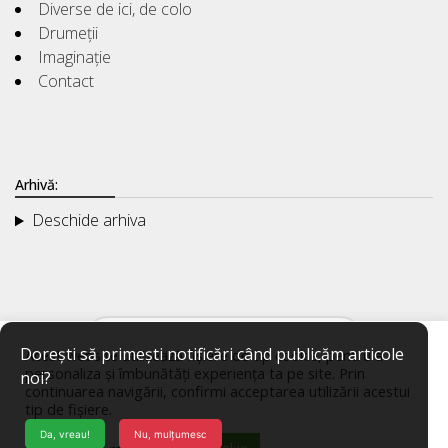
Diverse de ici, de colo
Drumeții
Imaginație
Contact
Arhivă:
Deschide arhiva
Dorești să primești notificări când publicăm articole
Acest website utilizează fișiere de tip cookie, pentru a
personaliza și îmbunătăți experiența ta pe site. Prin
noi?
continuarea navigării, confirmi acceptarea utilizării acestui
tip de fișiere.
Da, vreau!
Nu, mulțumesc