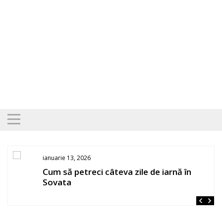
Skip
to
content
ianuarie 13, 2026
Cum să petreci câteva zile de iarnă în
Sovata