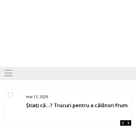
Skip
to
content
mai 13, 2026
Știați că…? Trucuri pentru a călători frumos