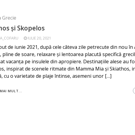
a Grecie
hos și Skopelos
A_COFARU
IULIE 20, 2021
put de iunie 2021, după cele câteva zile petrecute din nou în
, pline de soare, relaxare și lentoarea placută specifică grec
at vacanța pe insulele din apropiere. Destinațiile alese au fo
s, inspirat de scenele ritmate din Mamma Mia și Skiathos, i
, cu o varietate de plaje întinse, asemeni unor […]
MAI MULT...