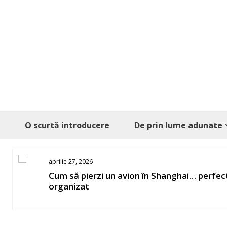
Skip
to
content
O scurtă introducere
De prin lume adunate
aprilie 27, 2026
os
Cum să pierzi un avion în Shanghai… perfec
organizat