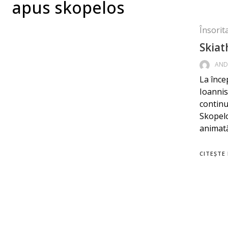
apus skopelos
Însorit
Skiat
AND
La înce
Ioannis
continu
Skopelo
animată
CITEȘTE 