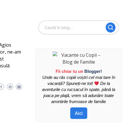
 Agios
ilor, ne-am
st
nsulă
Fii chiar tu un
Blogger!
Unde au râs copiii voștri cel mai tare în
vacanță? Spuneți-ne tot!
De la
aventurile cu rucsacul în spate, până la
joaca pe plajă, vrem să adunăm toate
amintirile frumoase de familie
Aici