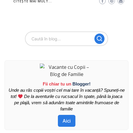
CITEȘTE MAI MULT...
Fii chiar tu un
Blogger!
Unde au râs copiii voștri cel mai tare în vacanță? Spuneți-ne
tot!
De la aventurile cu rucsacul în spate, până la joaca
pe plajă, vrem să adunăm toate amintirile frumoase de
familie
Aici