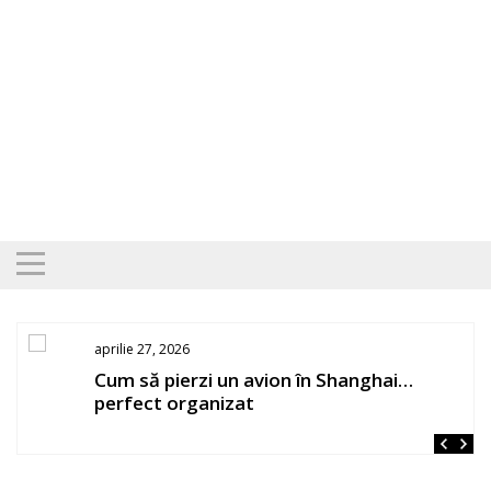
Skip
to
content
aprilie 27, 2026
os
Cum să pierzi un avion în Shanghai…
perfect organizat