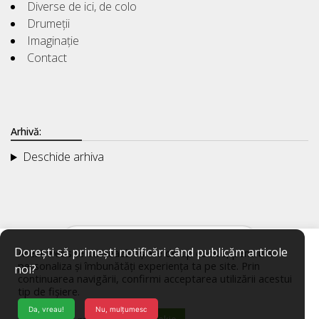
Diverse de ici, de colo
Drumeții
Imaginație
Contact
Arhivă:
Deschide arhiva
Dorești să primești notificări când publicăm articole
Acest website utilizează fișiere de tip cookie, pentru a
personaliza și îmbunătăți experiența ta pe site. Prin
noi?
continuarea navigării, confirmi acceptarea utilizării acestui
tip de fișiere.
Da, vreau!
Nu, mulțumesc