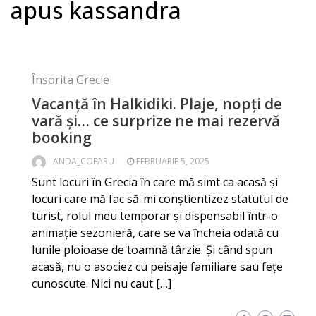
apus kassandra
Însorita Grecie
Vacanță în Halkidiki. Plaje, nopți de
vară și… ce surprize ne mai rezervă
booking
ANDA_COFARU
FEBRUARIE 5, 2025
Sunt locuri în Grecia în care mă simt ca acasă și
locuri care mă fac să-mi conștientizez statutul de
turist, rolul meu temporar și dispensabil într-o
animație sezonieră, care se va încheia odată cu
lunile ploioase de toamnă târzie. Și când spun
acasă, nu o asociez cu peisaje familiare sau fețe
cunoscute. Nici nu caut […]