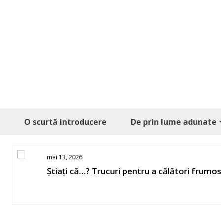
Skip
to
content
O scurtă introducere
De prin lume adunate
mai 13, 2026
Știați că…? Trucuri pentru a călători frumo