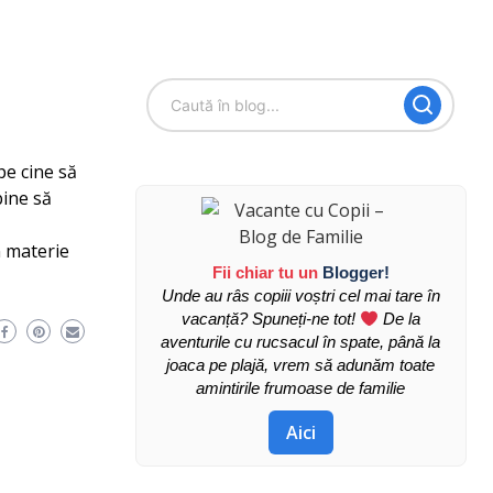
pe cine să
bine să
n materie
Fii chiar tu un
Blogger!
Unde au râs copiii voștri cel mai tare în
vacanță? Spuneți-ne tot!
De la
aventurile cu rucsacul în spate, până la
joaca pe plajă, vrem să adunăm toate
amintirile frumoase de familie
Aici