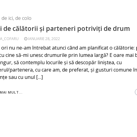
de ici, de colo
i de călătorii și parteneri potriviți de drum
A_COFARU
IANUARIE 28, 2022
 ori nu ne-am întrebat atunci când am planificat o călătorie: 
cu cine să-mi unesc drumurile prin lumea largă? E oare mai 
ngur, să contemplu locurile și să descopăr liniștea, cu
rul/partenera, cu care am, de preferat, și gusturi comune î
nțe sau cu unul […]
MAI MULT...