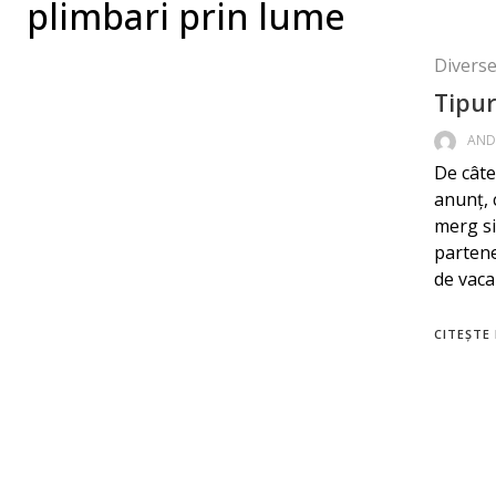
plimbari prin lume
Diverse 
Tipur
AND
De câte
anunț, 
merg si
partene
de vaca
CITEȘTE 