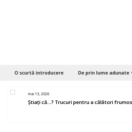
Skip
to
content
O scurtă introducere
De prin lume adunate
mai 13, 2026
Știați că…? Trucuri pentru a călători frumo