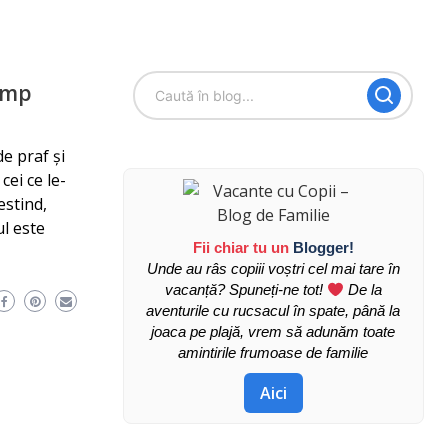
timp
e praf și
cei ce le-
estind,
l este
Fii chiar tu un
Blogger!
Unde au râs copiii voștri cel mai tare în
vacanță? Spuneți-ne tot!
De la
aventurile cu rucsacul în spate, până la
joaca pe plajă, vrem să adunăm toate
amintirile frumoase de familie
Aici