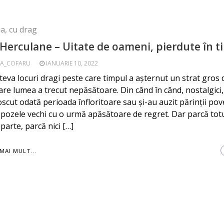
a, cu drag
 Herculane – Uitate de oameni, pierdute în 
A_COFARU
IANUARIE 10, 2022
teva locuri dragi peste care timpul a așternut un strat gros d
are lumea a trecut nepăsătoare. Din când în când, nostalgici, 
scut odată perioada înfloritoare sau și-au auzit părinții pov
 pozele vechi cu o urmă apăsătoare de regret. Dar parcă totu
parte, parcă nici […]
MAI MULT...