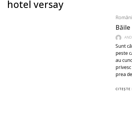
hotel versay
Români
Băile
AND
Sunt câ
peste c
au cuno
privesc
prea de
CITEȘTE 